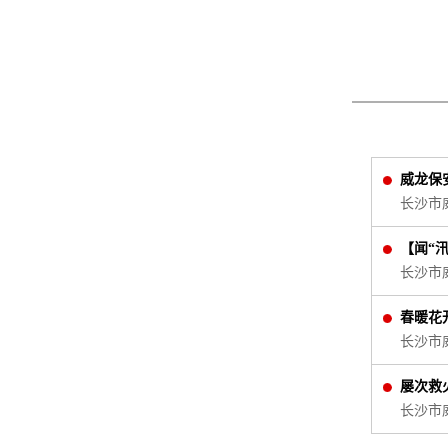
威龙保安
长沙市
【闻“汛
长沙市
春暖花开
长沙市
屡次救火
长沙市