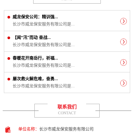
威龙保安公司：精训强...
长沙市威龙保安服务有限公司是...
【闻“汛”而动 奋战...
长沙市威龙保安服务有限公司是...
春暖花开南岳行，祈福...
长沙市威龙保安服务有限公司是...
屡次救火解危难，奋勇...
长沙市威龙保安服务有限公司是...
联系我们
CONTACT
单位名称：
长沙市威龙保安服务有限公司